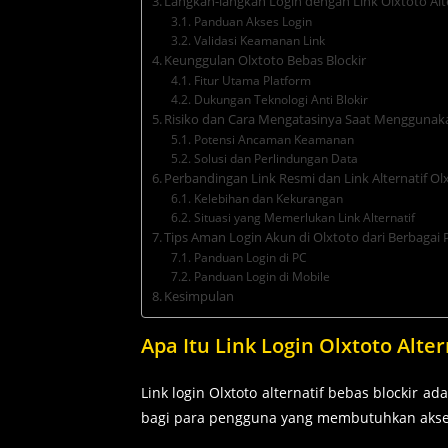
Langkah-langkah Login dengan Link Olxtoto Alt
Panduan Akses Login
Validasi Keamanan Link
Keunggulan Olxtoto Bebas Blockir
Fitur Utama Platform
Dukungan Teknologi Anti Blokir
Risiko dan Cara Mengatasinya Saat Menggunakan
Potensi Ancaman Keamanan
Solusi dan Perlindungan Data
Perbandingan Link Resmi dan Link Alternatif Ol
Kelebihan dan Kekurangan
Situasi yang Memerlukan Link Alternatif
Tips Aman Login Akun di Olxtoto dari Berbagai
Panduan Login di PC
Panduan Login di Mobile
Kesimpulan
Apa Itu Link Login Olxtoto Alter
Link login Olxtoto alternatif bebas blockir a
bagi para pengguna yang membutuhkan akses l