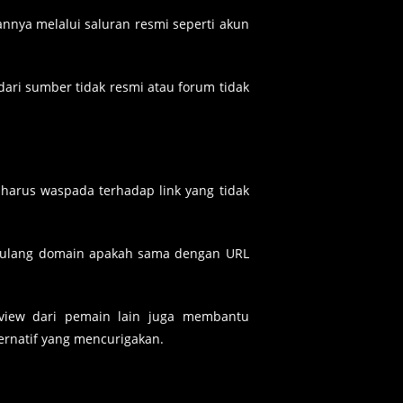
kannya melalui saluran resmi seperti akun
dari sumber tidak resmi atau forum tidak
 harus waspada terhadap link yang tidak
cek ulang domain apakah sama dengan URL
review dari pemain lain juga membantu
ernatif yang mencurigakan.