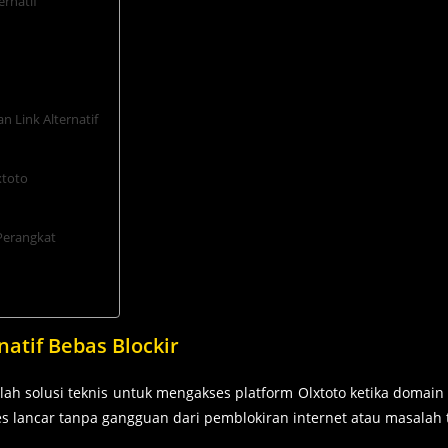
ernatif
 Link Alternatif
xtoto
 Perangkat
natif Bebas Blockir
dalah solusi teknis untuk mengakses platform Olxtoto ketika domain
ancar tanpa gangguan dari pemblokiran internet atau masalah tek