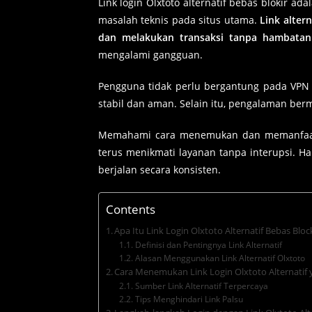
Link login Olxtoto alternatif bebas blokir 
masalah teknis pada situs utama.
Link alter
dan melakukan transaksi tanpa hambatan
mengalami gangguan.
Pengguna tidak perlu bergantung pada VPN at
stabil dan aman. Selain itu, pengalaman berm
Memahami cara menemukan dan memanfa
terus menikmati layanan tanpa interupsi. Hal
berjalan secara konsisten.
Contents
Apa Itu Link Login Olxtoto Alternatif Bebas Bloc
Definisi dan Pentingnya Link Alternatif
Alasan Menggunakan Link Alternatif Olxtoto
Cara Menemukan Link Login Olxtoto Alternatif
Sumber Link Alternatif Terpercaya
Tips Menghindari Link Palsu