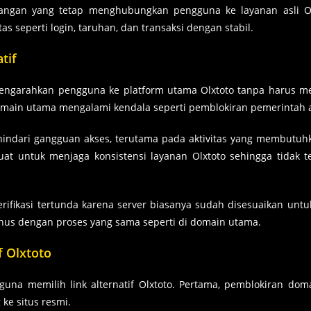
adangan yang tetap menghubungkan pengguna ke layanan asli 
 seperti login, taruhan, dan transaksi dengan stabil.
tif
 mengarahkan pengguna ke platform utama Olxtoto tanpa harus m
omain utama mengalami kendala seperti pemblokiran pemerintah a
indari gangguan akses, terutama pada aktivitas yang membutuhk
dibuat untuk menjaga konsistensi layanan Olxtoto sehingga tida
o verifikasi tertunda karena server biasanya sudah disesuaikan u
bonus dengan proses yang sama seperti di domain utama.
f Olxtoto
na memilih link alternatif Olxtoto. Pertama, pemblokiran dom
ke situs resmi.