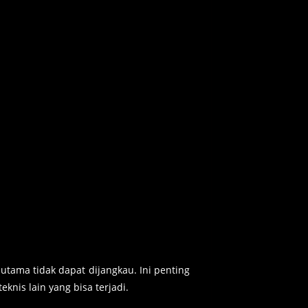
 utama tidak dapat dijangkau. Ini penting
nis lain yang bisa terjadi.