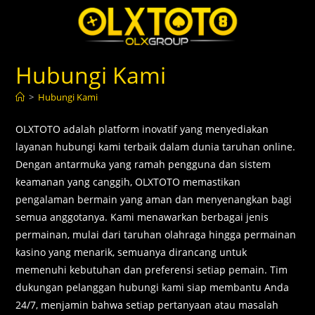
Skip
to
content
Hubungi Kami
>
Hubungi Kami
OLXTOTO adalah platform inovatif yang menyediakan
layanan hubungi kami terbaik dalam dunia taruhan online.
Dengan antarmuka yang ramah pengguna dan sistem
keamanan yang canggih, OLXTOTO memastikan
pengalaman bermain yang aman dan menyenangkan bagi
semua anggotanya. Kami menawarkan berbagai jenis
permainan, mulai dari taruhan olahraga hingga permainan
kasino yang menarik, semuanya dirancang untuk
memenuhi kebutuhan dan preferensi setiap pemain. Tim
dukungan pelanggan hubungi kami siap membantu Anda
24/7, menjamin bahwa setiap pertanyaan atau masalah