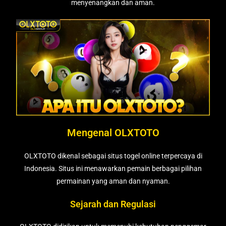
menyenangkan dan aman.
Mengenal OLXTOTO
OLXTOTO dikenal sebagai situs togel online terpercaya di
Indonesia. Situs ini menawarkan pemain berbagai pilihan
permainan yang aman dan nyaman.
Sejarah dan Regulasi