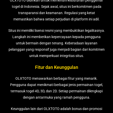
OLXTOTO didirikan untuk memenuhi kebutuhan penggemar
togel di Indonesia. Sejak awal, situs ini berkomitmen pada
transparansi dan keamanan. Regulasi yang ketat
memastikan bahwa setiap perjudian di platform ini adil.
Situs ini memiliki lisensi resmi yang membuktikan legalitasnya.
Langkah ini memberikan kepercayaan kepada pengguna
untuk bermain dengan tenang. Keberadaan layanan
pelanggan yang responsif juga menjadi bagian dari komitmen
untuk memperkuat integritas situs.
Fitur dan Keunggulan
OLXTOTO menawarkan berbagai fitur yang menarik.
Pengguna dapat menikmati berbagai jenis permainan togel,
termasuk togel 4D, 3D, dan 2D. Setiap permainan dilengkapi
dengan antarmuka yang ramah pengguna.
Keunggulan lain dari OLXTOTO adalah bonus dan promosi