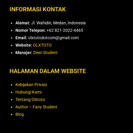
INFORMASI KONTAK
Alamat:
Jl. Wahidin, Medan, Indonesia
Nomor Telepon:
+62 821-2022-4465
Email:
olxtotodotcom@gmail.com
Website:
OLXTOTO
Manajer:
Dewi Student
HALAMAN DALAM WEBSITE
Kebijakan Privasi
Hubungi Kami
Tentang Olxtoto
Author – Fany Student
Blog