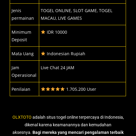
Jenis
TOGEL ONLINE, SLOT GAME, TOGEL
permainan
MACAU, LIVE GAMES
Minimum
IDR 10000
Deposit
Mata Uang
Indonesian Rupiah
Jam
Live Chat 24 JAM
Operasional
Penilaian
1.705.200 User
OLXTOTO
adalah situs togel online terpercaya di Indonesia,
dikenal karena keamanannya dan kemudahan
aksesnya.
Bagi mereka yang mencari pengalaman terbaik