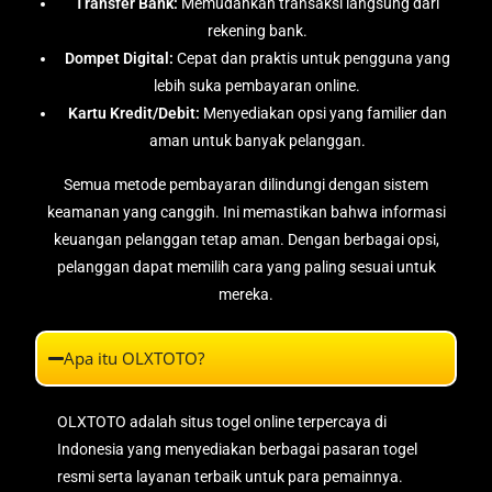
Transfer Bank:
Memudahkan transaksi langsung dari
rekening bank.
Dompet Digital:
Cepat dan praktis untuk pengguna yang
lebih suka pembayaran online.
Kartu Kredit/Debit:
Menyediakan opsi yang familier dan
aman untuk banyak pelanggan.
Semua metode pembayaran dilindungi dengan sistem
keamanan yang canggih. Ini memastikan bahwa informasi
keuangan pelanggan tetap aman. Dengan berbagai opsi,
pelanggan dapat memilih cara yang paling sesuai untuk
mereka.
Apa itu OLXTOTO?
OLXTOTO adalah situs togel online terpercaya di
Indonesia yang menyediakan berbagai pasaran togel
resmi serta layanan terbaik untuk para pemainnya.