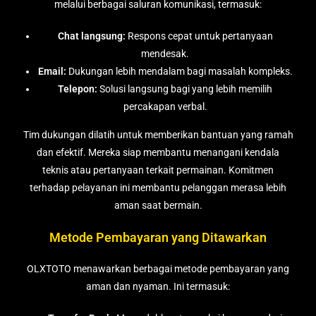
melalui berbagai saluran komunikasi, termasuk:
Chat langsung:
Respons cepat untuk pertanyaan
mendesak.
Email:
Dukungan lebih mendalam bagi masalah kompleks.
Telepon:
Solusi langsung bagi yang lebih memilih
percakapan verbal.
Tim dukungan dilatih untuk memberikan bantuan yang ramah
dan efektif. Mereka siap membantu menangani kendala
teknis atau pertanyaan terkait permainan. Komitmen
terhadap pelayanan ini membantu pelanggan merasa lebih
aman saat bermain.
Metode Pembayaran yang Ditawarkan
OLXTOTO menawarkan berbagai metode pembayaran yang
aman dan nyaman. Ini termasuk: