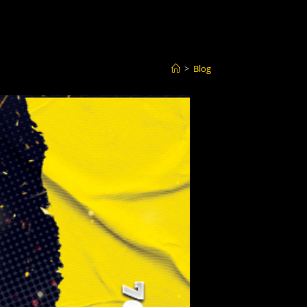
>
Blog