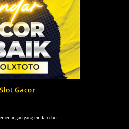
Slot Gacor
t kemenangan yang mudah dan