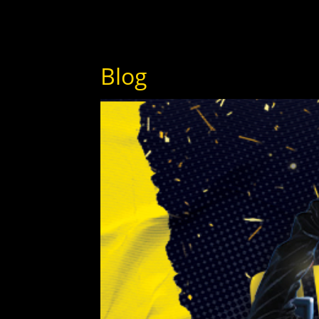
Skip
to
content
Blog