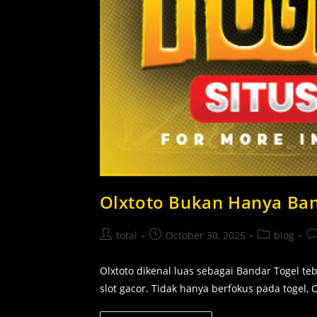
Olxtoto Bukan Hanya Ban
Post
Post
Post
Po
total
October 30, 2025
blog
author:
published:
category:
co
Olxtoto dikenal luas sebagai Bandar Togel t
slot gacor. Tidak hanya berfokus pada togel