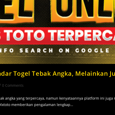
dar Togel Tebak Angka, Melainkan Ju
st
0 Comments
mments:
ebak angka yang terpercaya, namun kenyataannya platform ini jug
, Olxtoto memberikan pengalaman lengkap…