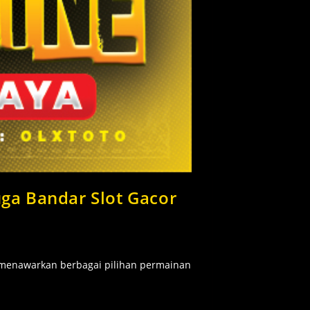
ga Bandar Slot Gacor
a menawarkan berbagai pilihan permainan