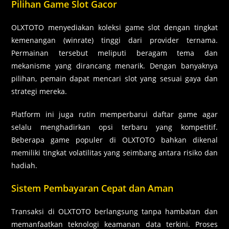
Pilihan Game Slot Gacor
OLXTOTO menyediakan koleksi game slot dengan tingkat
kemenangan (winrate) tinggi dari provider ternama.
Permainan tersebut meliputi beragam tema dan
mekanisme yang dirancang menarik. Dengan banyaknya
pilihan, pemain dapat mencari slot yang sesuai gaya dan
strategi mereka.
Platform ini juga rutin memperbarui daftar game agar
selalu menghadirkan opsi terbaru yang kompetitif.
Beberapa game populer di OLXTOTO bahkan dikenal
memiliki tingkat volatilitas yang seimbang antara risiko dan
hadiah.
Sistem Pembayaran Cepat dan Aman
Transaksi di OLXTOTO berlangsung tanpa hambatan dan
memanfaatkan teknologi keamanan data terkini. Proses