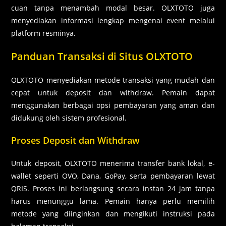
cuan tanpa menambah modal besar. OLXTOTO juga
menyediakan informasi lengkap mengenai event melalui
platform resminya.
Panduan Transaksi di Situs OLXTOTO
OLXTOTO menyediakan metode transaksi yang mudah dan
cepat untuk deposit dan withdraw. Pemain dapat
menggunakan berbagai opsi pembayaran yang aman dan
didukung oleh sistem profesional.
Proses Deposit dan Withdraw
Untuk deposit, OLXTOTO menerima transfer bank lokal, e-
wallet seperti OVO, Dana, GoPay, serta pembayaran lewat
QRIS. Proses ini berlangsung secara instan 24 jam tanpa
harus menunggu lama. Pemain hanya perlu memilih
metode yang diinginkan dan mengikuti instruksi pada