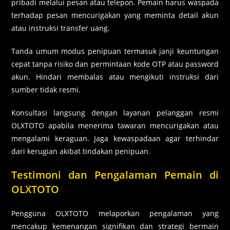
pribadi melalui pesan atau telepon. Pemain harus waspada
terhadap pesan mencurigakan yang meminta detail akun
atau instruksi transfer uang.
Tanda umum modus penipuan termasuk janji keuntungan
cepat tanpa risiko dan permintaan kode OTP atau password
akun. Hindari membalas atau mengikuti instruksi dari
sumber tidak resmi.
Konsultasi langsung dengan layanan pelanggan resmi
OLXTOTO apabila menerima tawaran mencurigakan atau
mengalami keraguan. Jaga kewaspadaan agar terhindar
dari kerugian akibat tindakan penipuan.
Testimoni dan Pengalaman Pemain di
OLXTOTO
Pengguna OLXTOTO melaporkan pengalaman yang
mencakup kemenangan signifikan dan strategi bermain