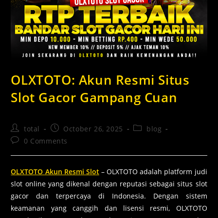
OLXTOTO: Akun Resmi Situs
Slot Gacor Gampang Cuan
Post
Post
Post
total
October 26, 2025
blog
author:
published:
category:
Post
0 Comments
comments:
OLXTOTO Akun Resmi Slot
– OLXTOTO adalah platform judi
slot online yang dikenal dengan reputasi sebagai situs slot
gacor dan terpercaya di Indonesia. Dengan sistem
keamanan yang canggih dan lisensi resmi, OLXTOTO