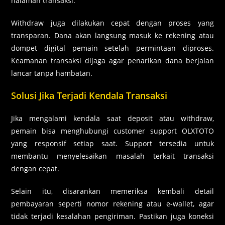
halaman transaksi.
Withdraw juga dilakukan cepat dengan proses yang
transparan. Dana akan langsung masuk ke rekening atau
dompet digital pemain setelah permintaan diproses.
Keamanan transaksi dijaga agar penarikan dana berjalan
lancar tanpa hambatan.
Solusi Jika Terjadi Kendala Transaksi
Jika mengalami kendala saat deposit atau withdraw,
pemain bisa menghubungi customer support OLXTOTO
yang responsif setiap saat. Support tersedia untuk
membantu menyelesaikan masalah terkait transaksi
dengan cepat.
Selain itu, disarankan memeriksa kembali detail
pembayaran seperti nomor rekening atau e-wallet, agar
tidak terjadi kesalahan pengiriman. Pastikan juga koneksi