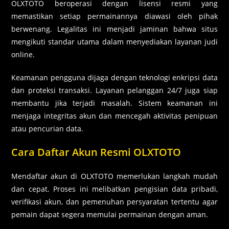
OLXTOTO beroperasi dengan lisensi resmi yang
memastikan setiap permainannya diawasi oleh pihak
berwenang. Legalitas ini menjadi jaminan bahwa situs
mengikuti standar utama dalam menyediakan layanan judi
online.
Keamanan pengguna dijaga dengan teknologi enkripsi data
dan proteksi transaksi. Layanan pelanggan 24/7 juga siap
membantu jika terjadi masalah. Sistem keamanan ini
menjaga integritas akun dan mencegah aktivitas penipuan
atau pencurian data.
Cara Daftar Akun Resmi OLXTOTO
Mendaftar akun di OLXTOTO memerlukan langkah mudah
dan cepat. Proses ini melibatkan pengisian data pribadi,
verifikasi akun, dan pemenuhan persyaratan tertentu agar
pemain dapat segera memulai permainan dengan aman.