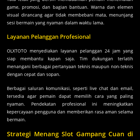
game, promosi, dan bagian bantuan. Warna dan elemen
visual dirancang agar tidak membebani mata, menunjang
sesi bermain yang nyaman dalam waktu lama.
Layanan Pelanggan Profesional
OLXTOTO menyediakan layanan pelanggan 24 jam yang
siap membantu kapan saja. Tim dukungan terlatih
menangani berbagai pertanyaan teknis maupun non-teknis
dengan cepat dan sopan.
Berbagai saluran komunikasi, seperti live chat dan email,
tersedia agar pemain dapat memilih cara yang paling
nyaman. Pendekatan profesional ini meningkatkan
kepercayaan pengguna dan memberikan rasa aman selama
bermain.
Strategi Menang Slot Gampang Cuan di