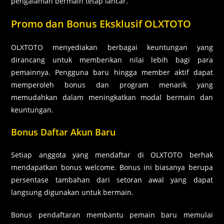
pengalaman bermain tetap lancar.
Promo dan Bonus Eksklusif OLXTOTO
OLXTOTO menyediakan berbagai keuntungan yang
dirancang untuk memberikan nilai lebih bagi para
pemainnya. Pengguna baru hingga member aktif dapat
memperoleh bonus dan program menarik yang
memudahkan dalam meningkatkan modal bermain dan
keuntungan.
Bonus Daftar Akun Baru
Setiap anggota yang mendaftar di OLXTOTO berhak
mendapatkan bonus welcome. Bonus ini biasanya berupa
persentase tambahan dari setoran awal yang dapat
langsung digunakan untuk bermain.
Bonus pendaftaran membantu pemain baru memulai