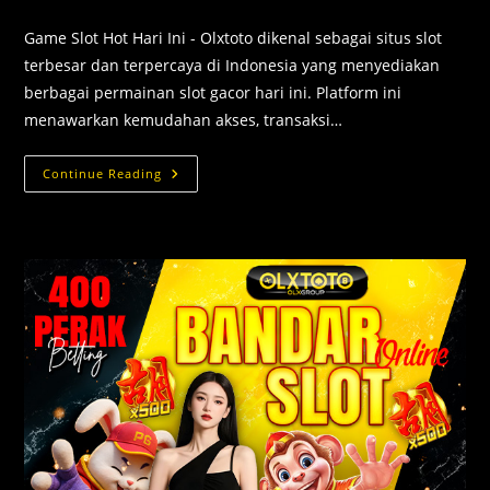
author:
published:
category:
comments:
Game Slot Hot Hari Ini - Olxtoto dikenal sebagai situs slot
terbesar dan terpercaya di Indonesia yang menyediakan
berbagai permainan slot gacor hari ini. Platform ini
menawarkan kemudahan akses, transaksi…
Game
Continue Reading
Slot
Hot
Yang
Gacor
Hari
Ini
Di
Olxtoto
Situs
Terbesar