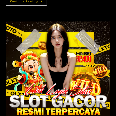
Link
Continue Reading
Login
Olxtoto
Alternatif
Bebas
Blockir