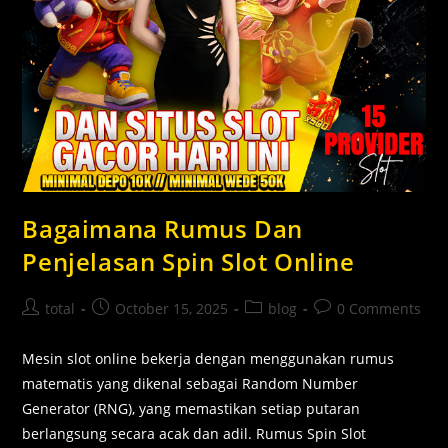
Bagaimana Rumus Dan
Penjelasan Spin Slot Online
Post
Post
Post
Post
total
October 15, 2025
blog
0 Comments
author:
published:
category:
comments:
Mesin slot online bekerja dengan menggunakan rumus
matematis yang dikenal sebagai Random Number
Generator (RNG), yang memastikan setiap putaran
berlangsung secara acak dan adil. Rumus Spin Slot