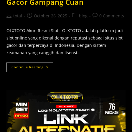
Gacor Gampang Cuan
Post
Post
Post
Post
total
October 26, 2025
blog
0 Comments
author:
published:
category:
comments:
OLXTOTO Akun Resmi Slot - OLXTOTO adalah platform judi
slot online yang dikenal dengan reputasi sebagai situs slot
gacor dan terpercaya di Indonesia. Dengan sistem
keamanan yang canggih dan lisensi…
OLXTOTO:
Continue Reading
Akun
Resmi
Situs
Slot
Gacor
Gampang
Cuan