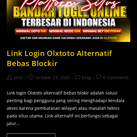
Link Login Olxtoto Alternatif
Bebas Blockir
Post
Post
Post
Post
total
October 23, 2025
blog
0 Comments
author:
published:
category:
comments:
Link login Olxtoto alternatif bebas blokir adalah solusi
penting bagi pengguna yang sering menghadapi kendala
akses karena pembatasan wilayah atau masalah teknis
pada situs utama. Link alternatif ini berfungsi sebagai
jalur…