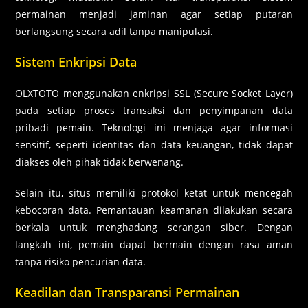
permainan menjadi jaminan agar setiap putaran
berlangsung secara adil tanpa manipulasi.
Sistem Enkripsi Data
OLXTOTO menggunakan enkripsi SSL (Secure Socket Layer)
pada setiap proses transaksi dan penyimpanan data
pribadi pemain. Teknologi ini menjaga agar informasi
sensitif, seperti identitas dan data keuangan, tidak dapat
diakses oleh pihak tidak berwenang.
Selain itu, situs memiliki protokol ketat untuk mencegah
kebocoran data. Pemantauan keamanan dilakukan secara
berkala untuk menghadang serangan siber. Dengan
langkah ini, pemain dapat bermain dengan rasa aman
tanpa risiko pencurian data.
Keadilan dan Transparansi Permainan