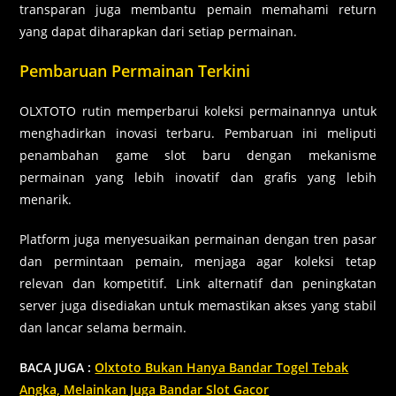
transparan juga membantu pemain memahami return
yang dapat diharapkan dari setiap permainan.
Pembaruan Permainan Terkini
OLXTOTO rutin memperbarui koleksi permainannya untuk
menghadirkan inovasi terbaru. Pembaruan ini meliputi
penambahan game slot baru dengan mekanisme
permainan yang lebih inovatif dan grafis yang lebih
menarik.
Platform juga menyesuaikan permainan dengan tren pasar
dan permintaan pemain, menjaga agar koleksi tetap
relevan dan kompetitif. Link alternatif dan peningkatan
server juga disediakan untuk memastikan akses yang stabil
dan lancar selama bermain.
BACA JUGA :
Olxtoto Bukan Hanya Bandar Togel Tebak
Angka, Melainkan Juga Bandar Slot Gacor