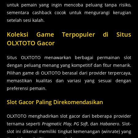
untuk pemain yang ingin mencoba peluang tanpa risiko,
sementara cashback cocok untuk mengurangi kerugian
setelah sesi kalah.
Koleksi Game Terpopuler di Situs
OLXTOTO Gacor
Situs OLXTOTO menawarkan berbagai permainan slot
dengan peluang menang yang kompetitif dan fitur menarik.
Pilihan game di OLXTOTO berasal dari provider terpercaya,
memastikan kualitas dan variasi yang sesuai dengan
preferensi pemain.
Slot Gacor Paling Direkomendasikan
OLXTOTO menghadirkan slot gacor dari beberapa provider
ternama seperti
Pragmatic Play
,
PG Soft
, dan
Habanero
. Slot-
slot ini dikenal memiliki tingkat kemenangan (winrate) yang