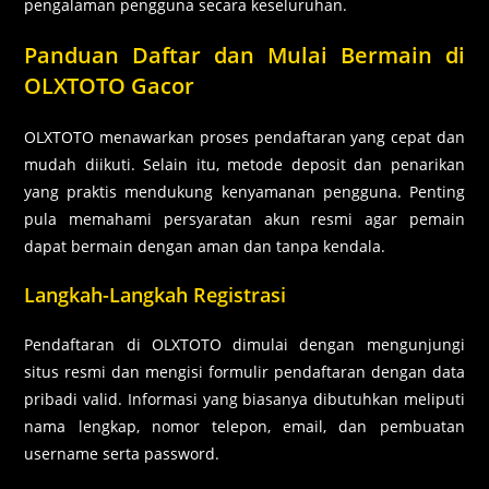
pengalaman pengguna secara keseluruhan.
Panduan Daftar dan Mulai Bermain di
OLXTOTO Gacor
OLXTOTO menawarkan proses pendaftaran yang cepat dan
mudah diikuti. Selain itu, metode deposit dan penarikan
yang praktis mendukung kenyamanan pengguna. Penting
pula memahami persyaratan akun resmi agar pemain
dapat bermain dengan aman dan tanpa kendala.
Langkah-Langkah Registrasi
Pendaftaran di OLXTOTO dimulai dengan mengunjungi
situs resmi dan mengisi formulir pendaftaran dengan data
pribadi valid. Informasi yang biasanya dibutuhkan meliputi
nama lengkap, nomor telepon, email, dan pembuatan
username serta password.