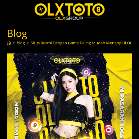
Skip
to
content
Blog
>
blog
>
Situs Resmi Dengan Game Paling Mudah Menang Di OLXTO