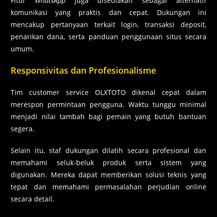
Fitur
WhatsApp
juga disediakan sebagai alternatif
komunikasi yang praktis dan cepat. Dukungan ini
mencakup pertanyaan terkait login, transaksi deposit,
penarikan dana, serta panduan penggunaan situs secara
umum.
Responsivitas dan Profesionalisme
Tim customer service OLXTOTO dikenal cepat dalam
merespon permintaan pengguna. Waktu tunggu minimal
menjadi nilai tambah bagi pemain yang butuh bantuan
segera.
Selain itu, staf dukungan dilatih secara profesional dan
memahami seluk-beluk produk serta sistem yang
digunakan. Mereka dapat memberikan solusi teknis yang
tepat dan memahami permasalahan perjudian online
secara detail.