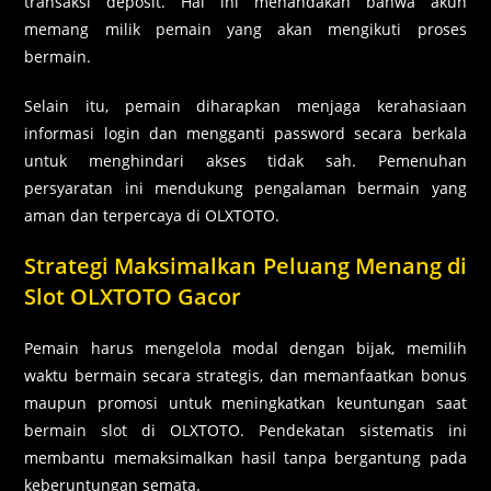
transaksi deposit. Hal ini menandakan bahwa akun
memang milik pemain yang akan mengikuti proses
bermain.
Selain itu, pemain diharapkan menjaga kerahasiaan
informasi login dan mengganti password secara berkala
untuk menghindari akses tidak sah. Pemenuhan
persyaratan ini mendukung pengalaman bermain yang
aman dan terpercaya di OLXTOTO.
Strategi Maksimalkan Peluang Menang di
Slot OLXTOTO Gacor
Pemain harus mengelola modal dengan bijak, memilih
waktu bermain secara strategis, dan memanfaatkan bonus
maupun promosi untuk meningkatkan keuntungan saat
bermain slot di OLXTOTO. Pendekatan sistematis ini
membantu memaksimalkan hasil tanpa bergantung pada
keberuntungan semata.