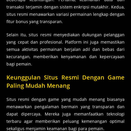
transaksi terjamin dengan sistem enkripsi mutakhir. Kedua,
situs resmi menawarkan variasi permainan lengkap dengan
fitur bonus yang transparan.
Selain itu, situs resmi menyediakan dukungan pelanggan
yang cepat dan profesional. Platform ini juga memastikan
semua aktivitas permainan berjalan adil dan bebas dari
kecurangan, memberikan kenyamanan dan kepercayaan
bagi pemain.
Keunggulan Situs Resmi Dengan Game
Paling Mudah Menang
Situs resmi dengan game yang mudah menang biasanya
menawarkan pengalaman bermain yang transparan dan
dapat dipercaya. Mereka juga memanfaatkan teknologi
terbaru agar memberikan peluang kemenangan optimal
sekaligus menjamin keamanan bagi para pemain.