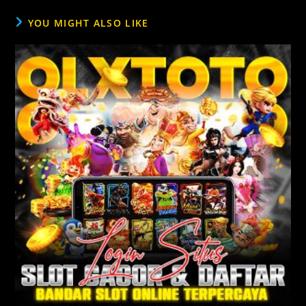
YOU MIGHT ALSO LIKE