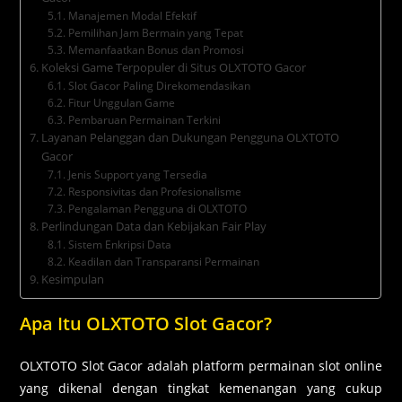
Manajemen Modal Efektif
Pemilihan Jam Bermain yang Tepat
Memanfaatkan Bonus dan Promosi
Koleksi Game Terpopuler di Situs OLXTOTO Gacor
Slot Gacor Paling Direkomendasikan
Fitur Unggulan Game
Pembaruan Permainan Terkini
Layanan Pelanggan dan Dukungan Pengguna OLXTOTO
Gacor
Jenis Support yang Tersedia
Responsivitas dan Profesionalisme
Pengalaman Pengguna di OLXTOTO
Perlindungan Data dan Kebijakan Fair Play
Sistem Enkripsi Data
Keadilan dan Transparansi Permainan
Kesimpulan
Apa Itu OLXTOTO Slot Gacor?
OLXTOTO Slot Gacor adalah platform permainan slot online
yang dikenal dengan tingkat kemenangan yang cukup