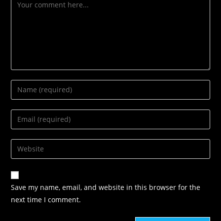
Comment
Enter
your
name
Enter
or
your
username
email
Enter
to
address
your
comment
to
website
comment
URL
Save my name, email, and website in this browser for the
(optional)
next time I comment.