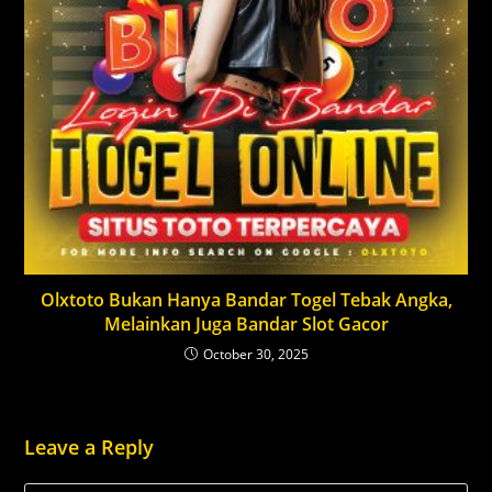
Olxtoto Bukan Hanya Bandar Togel Tebak Angka,
Melainkan Juga Bandar Slot Gacor
October 30, 2025
Leave a Reply