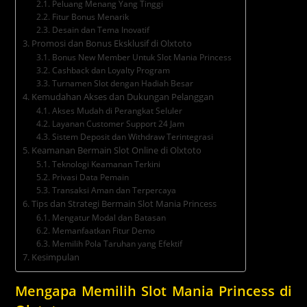
Peluang Menang Yang Tinggi
Fitur Bonus Menarik
Desain dan Tema Inovatif
Promosi dan Bonus Eksklusif di Olxtoto
Bonus New Member Untuk Slot Mania Princess
Cashback dan Loyalty Program
Turnamen Slot dengan Hadiah Besar
Kemudahan Akses dan Dukungan Pelanggan
Akses Mudah di Perangkat Seluler
Layanan Customer Support 24 Jam
Sistem Deposit dan Withdraw Terintegrasi
Keamanan Bermain Slot Online di Olxtoto
Teknologi Keamanan Terkini
Privasi Data Pemain
Transaksi Aman dan Terpercaya
Tips dan Strategi Bermain Slot Mania Princess
Mengatur Modal dan Batasan
Memanfaatkan Fitur Demo
Memilih Pola Taruhan yang Efektif
Kesimpulan
Mengapa Memilih Slot Mania Princess di