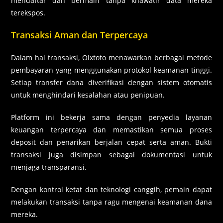
mendaftar dan bermain tanpa khawatir data mereka
terekspos.
Transaksi Aman dan Terpercaya
Dalam hal transaksi, Olxtoto menawarkan berbagai metode
pembayaran yang menggunakan protokol keamanan tinggi.
Setiap transfer dana diverifikasi dengan sistem otomatis
untuk menghindari kesalahan atau penipuan.
Platform ini bekerja sama dengan penyedia layanan
keuangan terpercaya dan memastikan semua proses
deposit dan penarikan berjalan cepat serta aman. Bukti
transaksi juga disimpan sebagai dokumentasi untuk
menjaga transparansi.
Dengan kontrol ketat dan teknologi canggih, pemain dapat
melakukan transaksi tanpa ragu mengenai keamanan dana
mereka.