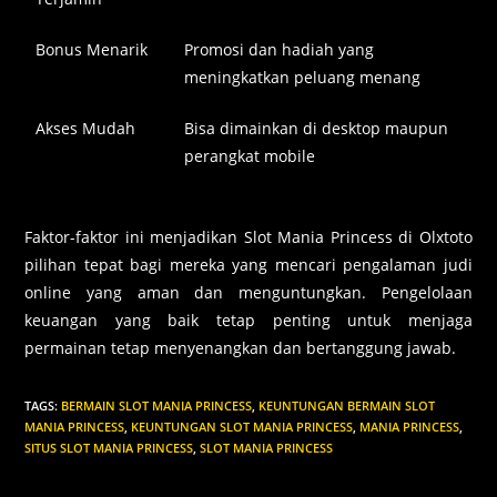
Bonus Menarik
Promosi dan hadiah yang
meningkatkan peluang menang
Akses Mudah
Bisa dimainkan di desktop maupun
perangkat mobile
Faktor-faktor ini menjadikan Slot Mania Princess di Olxtoto
pilihan tepat bagi mereka yang mencari pengalaman judi
online yang aman dan menguntungkan. Pengelolaan
keuangan yang baik tetap penting untuk menjaga
permainan tetap menyenangkan dan bertanggung jawab.
TAGS
:
BERMAIN SLOT MANIA PRINCESS
,
KEUNTUNGAN BERMAIN SLOT
MANIA PRINCESS
,
KEUNTUNGAN SLOT MANIA PRINCESS
,
MANIA PRINCESS
,
SITUS SLOT MANIA PRINCESS
,
SLOT MANIA PRINCESS