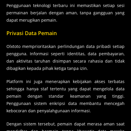
Penggunaan teknologi terbaru ini memastikan setiap sesi
permainan berjalan dengan aman, tanpa gangguan yang
dapat merugikan pemain.
Privasi Data Pemain
Olxtoto memprioritaskan perlindungan data pribadi setiap
pengguna. Informasi seperti identitas, data pembayaran,
dan aktivitas taruhan disimpan secara rahasia dan tidak
dibagikan kepada pihak ketiga tanpa izin.
Platform ini juga menerapkan kebijakan akses terbatas
sehingga hanya staf tertentu yang dapat mengelola data
pemain dengan standar keamanan yang tinggi.
Penggunaan sistem enkripsi data membantu mencegah
kebocoran dan penyalahgunaan informasi.
Dengan sistem tersebut, pemain dapat merasa aman saat