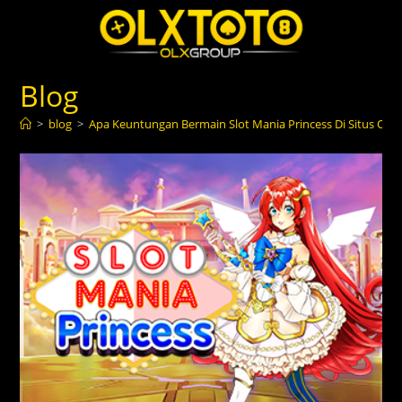
Skip
to
content
Blog
>
blog
>
Apa Keuntungan Bermain Slot Mania Princess Di Situs Olxt