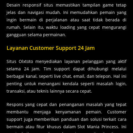
Desain responsif situs memastikan tampilan game tetap
jelas dan navigasi mudah. Ini memudahkan pemain yang
ingin bermain di perjalanan atau saat tidak berada di
rumah. Selain itu, waktu loading yang cepat mengurangi
gangguan selama permainan.
Layanan Customer Support 24 Jam
Situs Olxtoto menyediakan layanan pelanggan yang aktif
selama 24 jam. Tim support dapat dihubungi melalui
berbagai kanal, seperti live chat, email, dan telepon. Hal ini
penting untuk menangani kendala seperti masalah login,
transaksi, atau teknis lainnya secara cepat.
Respons yang cepat dan penanganan masalah yang tepat
membantu menjaga kenyamanan pemain. Customer
support juga memberikan panduan dan solusi terkait cara
bermain atau fitur khusus dalam Slot Mania Princess. Ini