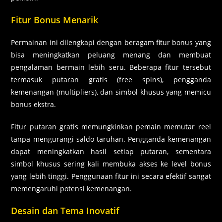
Fitur Bonus Menarik
Permainan ini dilengkapi dengan beragam fitur bonus yang
bisa meningkatkan peluang menang dan membuat
pengalaman bermain lebih seru. Beberapa fitur tersebut
termasuk putaran gratis (free spins), pengganda
kemenangan (multipliers), dan simbol khusus yang memicu
bonus ekstra.
Fitur putaran gratis memungkinkan pemain memutar reel
tanpa mengurangi saldo taruhan. Pengganda kemenangan
dapat meningkatkan hasil setiap putaran, sementara
simbol khusus sering kali membuka akses ke level bonus
yang lebih tinggi. Penggunaan fitur ini secara efektif sangat
memengaruhi potensi kemenangan.
Desain dan Tema Inovatif