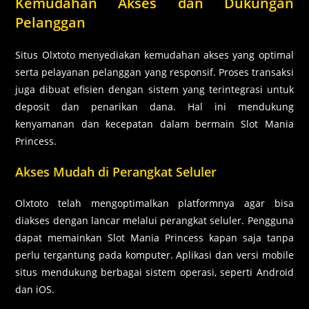
Kemudahan Akses dan Dukungan
Pelanggan
Situs Olxtoto menyediakan kemudahan akses yang optimal
serta pelayanan pelanggan yang responsif. Proses transaksi
juga dibuat efisien dengan sistem yang terintegrasi untuk
deposit dan penarikan dana. Hal ini mendukung
kenyamanan dan kecepatan dalam bermain Slot Mania
Princess.
Akses Mudah di Perangkat Seluler
Olxtoto telah mengoptimalkan platformnya agar bisa
diakses dengan lancar melalui perangkat seluler. Pengguna
dapat memainkan Slot Mania Princess kapan saja tanpa
perlu tergantung pada komputer. Aplikasi dan versi mobile
situs mendukung berbagai sistem operasi, seperti Android
dan iOS.