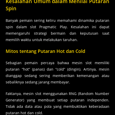
Kesalahan Umum dalam Menilai Putaran
Spin
Banyak pemain sering keliru memahami dinamika putaran
spin dalam slot Pragmatic Play. Kesalahan ini dapat
memengaruhi strategi bermain dan keputusan saat
memilih waktu untuk melakukan taruhan.
Mitos tentang Putaran Hot dan Cold
Sebagian pemain percaya bahwa mesin slot memiliki
putaran “hot” (panas) dan “cold” (dingin). Artinya, mesin
dianggap sedang sering memberikan kemenangan atau
sebaliknya sedang jarang membayar.
Faktanya, mesin slot menggunakan RNG (Random Number
Generator) yang membuat setiap putaran independen.
Tidak ada data atau pola yang membuktikan keberadaan
putaran hot dan cold.