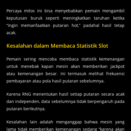
Percaya mitos ini bisa menyebabkan pemain mengambil
keputusan buruk seperti meningkatkan taruhan ketika
“ingin memanfaatkan putaran hot,” padahal hasil tetap
acak.
Kesalahan dalam Membaca Statistik Slot
Pemain sering mencoba membaca statistik kemenangan
untuk menebak kapan mesin akan memberikan jackpot
atau kemenangan besar. Ini termasuk melihat frekuensi
pembayaran atau pola hasil putaran sebelumnya.
Karena RNG menentukan hasil setiap putaran secara acak
dan independen, data sebelumnya tidak berpengaruh pada
putaran berikutnya.
Kesalahan lain adalah menganggap bahwa mesin yang
lama tidak memberikan kemenangan sedang “karena akan