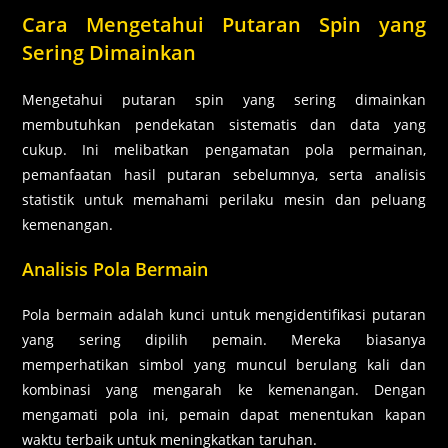
Cara Mengetahui Putaran Spin yang
Sering Dimainkan
Mengetahui putaran spin yang sering dimainkan
membutuhkan pendekatan sistematis dan data yang
cukup. Ini melibatkan pengamatan pola permainan,
pemanfaatan hasil putaran sebelumnya, serta analisis
statistik untuk memahami perilaku mesin dan peluang
kemenangan.
Analisis Pola Bermain
Pola bermain adalah kunci untuk mengidentifikasi putaran
yang sering dipilih pemain. Mereka biasanya
memperhatikan simbol yang muncul berulang kali dan
kombinasi yang mengarah ke kemenangan. Dengan
mengamati pola ini, pemain dapat menentukan kapan
waktu terbaik untuk meningkatkan taruhan.