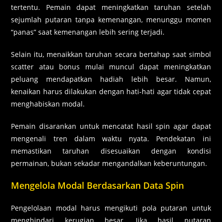
tertentu. Pemain dapat meningkatkan taruhan setelah
sejumlah putaran tanpa kemenangan, menunggu momen
“panas” saat kemenangan lebih sering terjadi.
Selain itu, menaikkan taruhan secara bertahap saat simbol
scatter atau bonus mulai muncul dapat meningkatkan
peluang mendapatkan hadiah lebih besar. Namun,
kenaikan harus dilakukan dengan hati-hati agar tidak cepat
menghabiskan modal.
Pemain disarankan untuk mencatat hasil spin agar dapat
mengenali tren dalam waktu nyata. Pendekatan ini
memastikan taruhan disesuaikan dengan kondisi
permainan, bukan sekadar mengandalkan keberuntungan.
Mengelola Modal Berdasarkan Data Spin
Pengelolaan modal harus mengikuti pola putaran untuk
menghindari kerugian besar. Jika hasil putaran