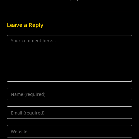
Leave a Reply
Comment
Enter
your
name
Enter
or
your
username
email
Enter
to
address
your
comment