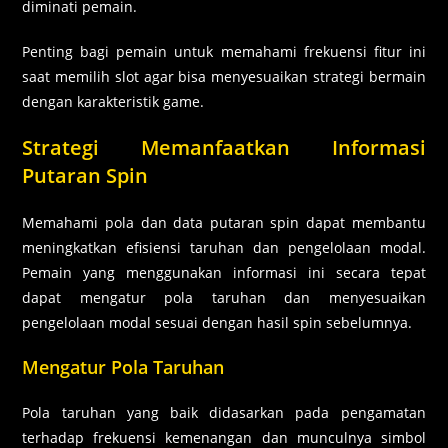
diminati pemain.
Penting bagi pemain untuk memahami frekuensi fitur ini
saat memilih slot agar bisa menyesuaikan strategi bermain
dengan karakteristik game.
Strategi Memanfaatkan Informasi
Putaran Spin
Memahami pola dan data putaran spin dapat membantu
meningkatkan efisiensi taruhan dan pengelolaan modal.
Pemain yang menggunakan informasi ini secara tepat
dapat mengatur pola taruhan dan menyesuaikan
pengelolaan modal sesuai dengan hasil spin sebelumnya.
Mengatur Pola Taruhan
Pola taruhan yang baik didasarkan pada pengamatan
terhadap frekuensi kemenangan dan munculnya simbol