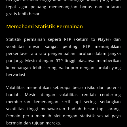
tepat agar peluang memenangkan bonus dan putaran
gratis lebih besar.
Memahami Statistik Permainan
Statistik permainan seperti RTP (Return to Player) dan
volatilitas mesin sangat penting. RTP menunjukkan
persentase rata-rata pengembalian taruhan dalam jangka
panjang. Mesin dengan RTP tinggi biasanya memberikan
kemenangan lebih sering, walaupun dengan jumlah yang
bervariasi.
Volatilitas menentukan seberapa besar risiko dan potensi
hadiah. Mesin dengan volatilitas rendah cenderung
memberikan kemenangan kecil tapi sering, sedangkan
volatilitas tinggi menawarkan hadiah besar tapi jarang.
Pemain perlu memilih slot dengan statistik sesuai gaya
bermain dan tujuan mereka.