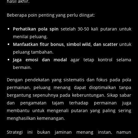
hasil akhir.
Beberapa poin penting yang perlu diingat:
Perhatikan pola spin
setelah 30-50 kali putaran untuk
menilai peluang.
Manfaatkan fitur bonus, simbol wild, dan scatter
untuk
peluang tambahan.
Jaga emosi dan modal
agar tetap kontrol selama
bermain.
Dengan pendekatan yang sistematis dan fokus pada pola
permainan, peluang menang dapat dioptimalkan tanpa
bergantung sepenuhnya pada keberuntungan. Sikap sabar
dan pengamatan tajam terhadap permainan juga
membantu untuk mengenali putaran yang paling sering
menghasilkan kemenangan.
Strategi ini bukan jaminan menang instan, namun