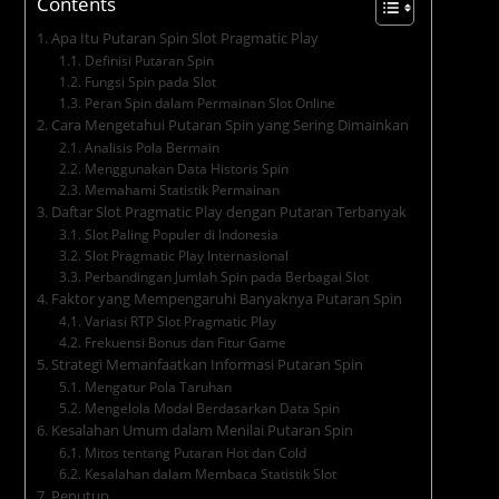
Contents
Apa Itu Putaran Spin Slot Pragmatic Play
Definisi Putaran Spin
Fungsi Spin pada Slot
Peran Spin dalam Permainan Slot Online
Cara Mengetahui Putaran Spin yang Sering Dimainkan
Analisis Pola Bermain
Menggunakan Data Historis Spin
Memahami Statistik Permainan
Daftar Slot Pragmatic Play dengan Putaran Terbanyak
Slot Paling Populer di Indonesia
Slot Pragmatic Play Internasional
Perbandingan Jumlah Spin pada Berbagai Slot
Faktor yang Mempengaruhi Banyaknya Putaran Spin
Variasi RTP Slot Pragmatic Play
Frekuensi Bonus dan Fitur Game
Strategi Memanfaatkan Informasi Putaran Spin
Mengatur Pola Taruhan
Mengelola Modal Berdasarkan Data Spin
Kesalahan Umum dalam Menilai Putaran Spin
Mitos tentang Putaran Hot dan Cold
Kesalahan dalam Membaca Statistik Slot
Penutup