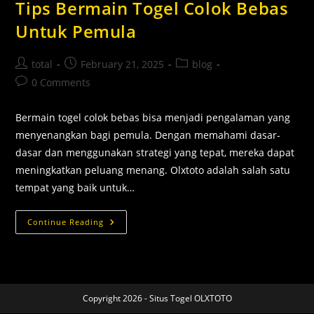
Tips Bermain Togel Colok Bebas
Untuk Pemula
Post
Post
Post
total
February 21, 2025
blog
author:
published:
category:
Post
0 Comments
comments:
Bermain togel colok bebas bisa menjadi pengalaman yang
menyenangkan bagi pemula. Dengan memahami dasar-
dasar dan menggunakan strategi yang tepat, mereka dapat
meningkatkan peluang menang. Olxtoto adalah salah satu
tempat yang baik untuk…
Tips
Continue Reading
Bermain
Togel
Colok
Bebas
Untuk
Pemula
Copyright 2026 - Situs Togel OLXTOTO