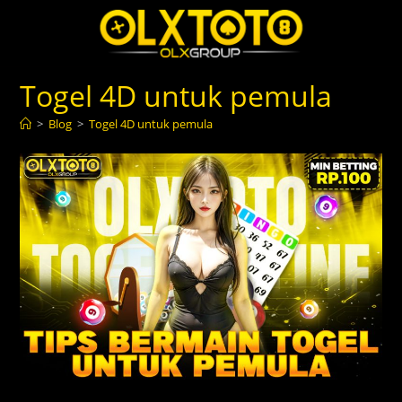
Skip
to
content
Togel 4D untuk pemula
>
Blog
>
Togel 4D untuk pemula