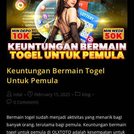
Keuntungan Bermain Togel
Untuk Pemula
Post
Post
Post
total
February 15, 2025
blog
author:
published:
category:
Post
0 Comments
comments:
Bermain togel sudah menjadi aktivitas yang menarik bagi
banyak orang, terutama bagi pemula. Keuntungan bermain
togel untuk pemula di OLXTOTO adalah kesempatan untuk