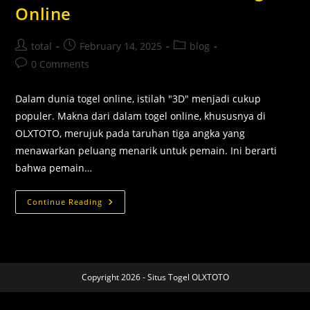
Online
Post
Post
Post
total
February 14, 2025
blog
author:
published:
category:
Post
0 Comments
comments:
Dalam dunia togel online, istilah "3D" menjadi cukup
populer. Makna dari dalam togel online, khususnya di
OLXTOTO, merujuk pada taruhan tiga angka yang
menawarkan peluang menarik untuk pemain. Ini berarti
bahwa pemain…
Makna
Continue Reading
Dan
Arti
3D
Untuk
Togel
Online
Copyright 2026 - Situs Togel OLXTOTO