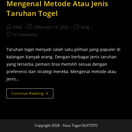
Mengenal Metode Atau Jenis
Taruhan Togel
Post
Post
Post
total
February 19, 2025
blog
author:
published:
category:
Post
0 Comments
comments:
Taruhan togel menjadi salah satu pilihan yang populer di
kalangan banyak orang. Dengan berbagai jenis taruhan
yang tersedia, pemain bisa memilih sesuai dengan
preferensi dan strategi mereka. Mengenal metode atau
jenis…
Mengenal
Continue Reading
Metode
Atau
Jenis
Taruhan
Togel
Copyright 2026 - Situs Togel OLXTOTO