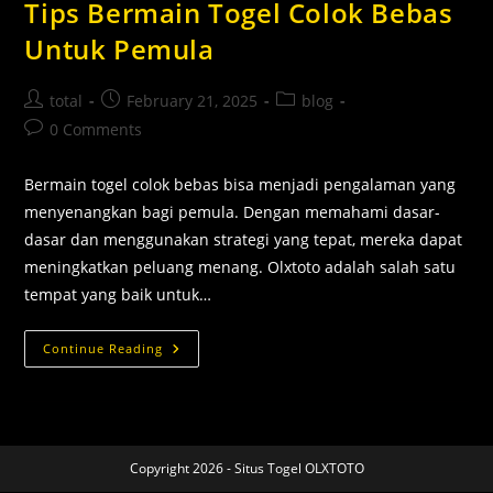
Tips Bermain Togel Colok Bebas
Untuk Pemula
Post
Post
Post
total
February 21, 2025
blog
author:
published:
category:
Post
0 Comments
comments:
Bermain togel colok bebas bisa menjadi pengalaman yang
menyenangkan bagi pemula. Dengan memahami dasar-
dasar dan menggunakan strategi yang tepat, mereka dapat
meningkatkan peluang menang. Olxtoto adalah salah satu
tempat yang baik untuk…
Tips
Continue Reading
Bermain
Togel
Colok
Bebas
Untuk
Pemula
Copyright 2026 - Situs Togel OLXTOTO