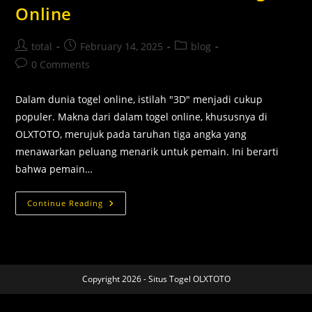
Online
Post
Post
Post
total
February 14, 2025
blog
author:
published:
category:
Post
0 Comments
comments:
Dalam dunia togel online, istilah "3D" menjadi cukup
populer. Makna dari dalam togel online, khususnya di
OLXTOTO, merujuk pada taruhan tiga angka yang
menawarkan peluang menarik untuk pemain. Ini berarti
bahwa pemain…
Makna
Continue Reading
Dan
Arti
3D
Untuk
Togel
Online
Copyright 2026 - Situs Togel OLXTOTO