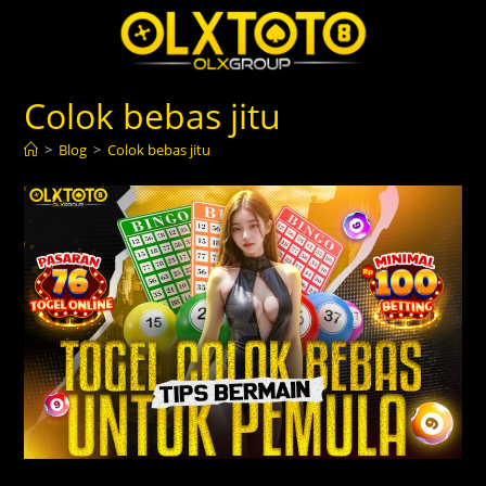
Skip
to
content
Colok bebas jitu
>
Blog
>
Colok bebas jitu