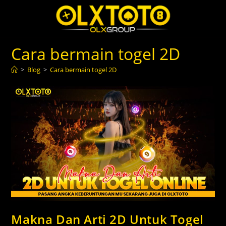
Skip
to
content
Cara bermain togel 2D
>
Blog
>
Cara bermain togel 2D
Makna Dan Arti 2D Untuk Togel