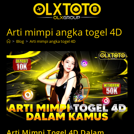
Skip
to
content
Arti mimpi angka togel 4D
>
Blog
>
Arti mimpi angka togel 4D
Arti Mimpi Togel 4D Dalam