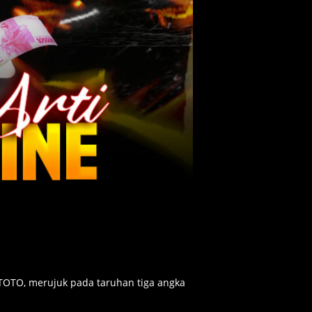
XTOTO, merujuk pada taruhan tiga angka