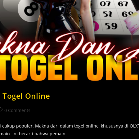
 Togel Online
ost
0 Comments
omments:
adi cukup populer. Makna dari dalam togel online, khususnya di OL
ain. Ini berarti bahwa pemain…